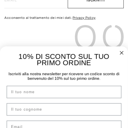
ISCRIVITI
Acconsento al trattamento dei miei dati.
Privacy Policy
.
10% DI SCONTO SUL TUO
PRIMO ORDINE
THE MOODER
GUIDA ALL’ACQUISTO
Iscriviti alla nostra newsletter per ricevere un codice sconto di
benvenuto del 10% sul tuo primo ordine.
Chi siamo
Pagamenti
I negozi
Spedizioni
Nome
Contatti
Sostituzioni e Resi
Instagram
Guida Taglie
cognome
Facebook
F.A.Q.
Email