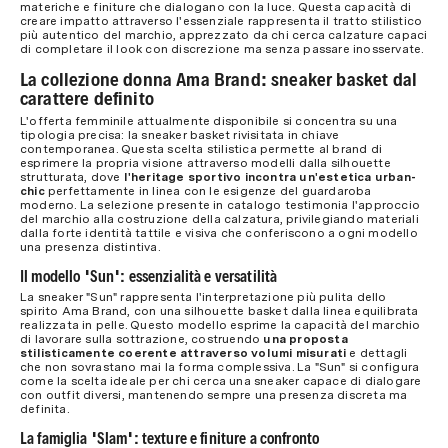
materiche e finiture che dialogano con la luce. Questa capacità di
creare impatto attraverso l'essenziale rappresenta il tratto stilistico
più autentico del marchio, apprezzato da chi cerca calzature capaci
di completare il look con discrezione ma senza passare inosservate.
La collezione donna Ama Brand: sneaker basket dal
carattere definito
L'offerta femminile attualmente disponibile si concentra su una
tipologia precisa: la sneaker basket rivisitata in chiave
contemporanea. Questa scelta stilistica permette al brand di
esprimere la propria visione attraverso modelli dalla silhouette
strutturata, dove
l'heritage sportivo incontra un'estetica urban-
chic
perfettamente in linea con le esigenze del guardaroba
moderno. La selezione presente in catalogo testimonia l'approccio
del marchio alla costruzione della calzatura, privilegiando materiali
dalla forte identità tattile e visiva che conferiscono a ogni modello
una presenza distintiva.
Il modello "Sun": essenzialità e versatilità
La sneaker "Sun" rappresenta l'interpretazione più pulita dello
spirito Ama Brand, con una silhouette basket dalla linea equilibrata
realizzata in pelle. Questo modello esprime la capacità del marchio
di lavorare sulla sottrazione, costruendo
una proposta
stilisticamente coerente attraverso volumi misurati
e dettagli
che non sovrastano mai la forma complessiva. La "Sun" si configura
come la scelta ideale per chi cerca una sneaker capace di dialogare
con outfit diversi, mantenendo sempre una presenza discreta ma
definita.
La famiglia "Slam": texture e finiture a confronto