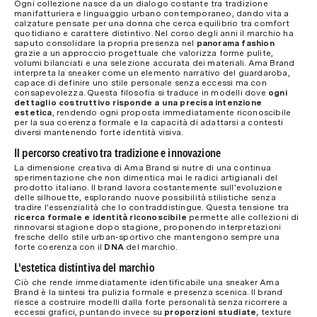
Ogni collezione nasce da un dialogo costante tra tradizione
manifatturiera e linguaggio urbano contemporaneo, dando vita a
calzature pensate per una donna che cerca equilibrio tra comfort
quotidiano e carattere distintivo. Nel corso degli anni il marchio ha
saputo consolidare la propria presenza nel
panorama fashion
grazie a un approccio progettuale che valorizza forme pulite,
volumi bilanciati e una selezione accurata dei materiali. Ama Brand
interpreta la sneaker come un elemento narrativo del guardaroba,
capace di definire uno stile personale senza eccessi ma con
consapevolezza. Questa filosofia si traduce in modelli dove
ogni
dettaglio costruttivo risponde a una precisa intenzione
estetica
, rendendo ogni proposta immediatamente riconoscibile
per la sua coerenza formale e la capacità di adattarsi a contesti
diversi mantenendo forte identità visiva.
Il percorso creativo tra tradizione e innovazione
La dimensione creativa di Ama Brand si nutre di una continua
sperimentazione che non dimentica mai le radici artigianali del
prodotto italiano. Il brand lavora costantemente sull'evoluzione
delle silhouette, esplorando nuove possibilità stilistiche senza
tradire l'essenzialità che lo contraddistingue. Questa tensione tra
ricerca formale e identità riconoscibile
permette alle collezioni di
rinnovarsi stagione dopo stagione, proponendo interpretazioni
fresche dello stile urban-sportivo che mantengono sempre una
forte coerenza con il
DNA
del marchio.
L'estetica distintiva del marchio
Ciò che rende immediatamente identificabile una sneaker Ama
Brand è la sintesi tra pulizia formale e presenza scenica. Il brand
riesce a costruire modelli dalla forte personalità senza ricorrere a
eccessi grafici, puntando invece su
proporzioni studiate,
texture