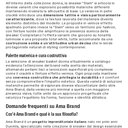
All'interno della collezione donna, la sneaker "Slam" si articola in
diverse varianti che esplorano possibilità materiche differenti
mantenendo invariata la silhouette di base. La versione in pelle
cracklè introduce una
dimensione tattile e visiva particolarmente
caratterizzante
, dove la texture lavorata del materiale diventa
elemento distintivo del modello. Le proposte in vernice effetto
spalmato portano invece la "Slam" verso un territorio più fashion,
con finiture lucide che amplificano la presenza scenica della
sneaker. Completano l'offerta varianti che giocano su tonalità
luminose e una proposta total white, tutte accomunate da una
costruzione solida e un'attitudine urban decisa
che le rende
protagoniste naturali di styling contemporanei.
Palette materica e cura costruttiva
La selezione di sneaker basket donna attualmente a catalogo
evidenzia l'attenzione del brand nella scelta dei materiali,
alternando pellami lisci a lavorazioni superficiali più complesse
come il cracklè e finiture effetto vernice. Ogni proposta mantiene
una
coerenza costruttiva che privilegia la durabilità
e il comfort
senza compromettere l'impatto estetico. Questa varietà di soluzioni
materiche permette di esplorare diverse sfaccettature dello stile
Ama Brand, dalla versione più minimal a quella con maggiore
presenza visiva, tutte unite da un approccio progettuale che
valorizza l'equilibrio tra forma, funzione e identità stilistica.
Domande frequenti su Ama Brand
Cos'è Ama Brand e qual è la sua filosofia?
Ama Brand è un
progetto imprenditoriale italiano
nato nei primi anni
Duemila, specializzato nella creazione di sneaker dal design essenziale