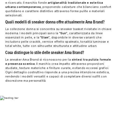
e ricercato. Il marchio fonde
artigianalità tradizionale e estetica
urbana contemporanea
, proponendo calzature che bilanciano comfort
quotidiano e carattere distintivo attraverso forme pulite e materiali
selezionati.
Quali modelli di sneaker donna offre attualmente Ama Brand?
La collezione donna si concentra su sneaker basket rivisitate in chiave
moderna. I modelli principali sono la
"Sun"
, caratterizzata da linee
essenziali in pelle, e la
"Slam"
, disponibile in diverse varianti che
includono pelle cracklè, vernice effetto spalmato, tonalità luminose e
total white, tutte con silhouette strutturata e attitudine urban.
Cosa distingue lo stile delle sneaker Ama Brand?
Le sneaker Ama Brand si riconoscono per la
sintesi tra pulizia formale
e presenza scenica
. Il marchio crea impatto attraverso proporzioni
studiate, texture materiche e finiture curate, evitando eccessi grafici.
Ogni dettaglio costruttivo risponde a una precisa intenzione estetica,
rendendo i modelli versatili e capaci di completare diversi outfit con
discrezione ma personalità.