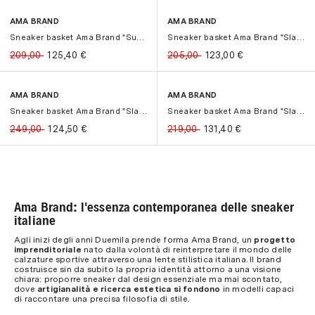
AMA BRAND
AMA BRAND
-40%
-40%
-40%
-40%
Sneaker basket Ama Brand "Sun" in p...
Sneaker basket Ama Brand "Slam" in ...
209,00
125,40
€
205,00
123,00
€
AMA BRAND
AMA BRAND
-50%
-50%
-40%
-40%
Sneaker basket Ama Brand "Slam" in ...
Sneaker basket Ama Brand "Slam" in ...
249,00
124,50
€
219,00
131,40
€
Ama Brand: l'essenza contemporanea delle sneaker
italiane
Agli inizi degli anni Duemila prende forma Ama Brand, un
progetto
imprenditoriale
nato dalla volontà di reinterpretare il mondo delle
calzature sportive attraverso una lente stilistica italiana. Il brand
costruisce sin da subito la propria identità attorno a una visione
chiara: proporre sneaker dal design essenziale ma mai scontato,
dove
artigianalità e ricerca estetica si fondono
in modelli capaci
di raccontare una precisa filosofia di stile.