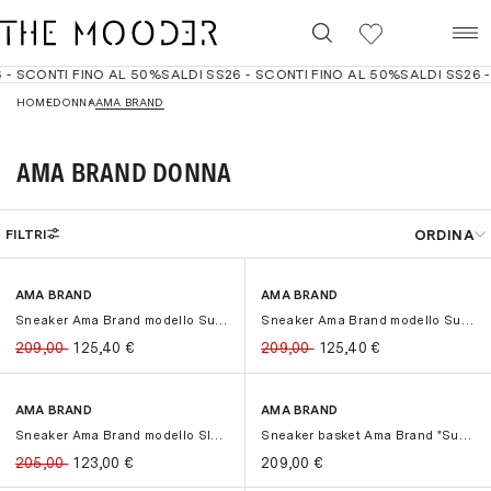
0
- SCONTI FINO AL 50%
SALDI SS26 - SCONTI FINO AL 50%
SALDI SS26 - 
HOME
DONNA
AMA BRAND
AMA BRAND DONNA
ORDINA
FILTRI
Best seller
Filtri
Cancella
AMA BRAND
AMA BRAND
-40%
-40%
-40%
-40%
Prezzo crescente
Sneaker Ama Brand modello Sun in pe...
Sneaker Ama Brand modello Sun in su...
Prezzo decrescente
209,00
125,40
€
209,00
125,40
€
Dal più recente
AMA BRAND
AMA BRAND
-40%
-40%
Sneaker Ama Brand modello Slam in p...
Sneaker basket Ama Brand "Sun" in p...
205,00
123,00
€
209,00
€