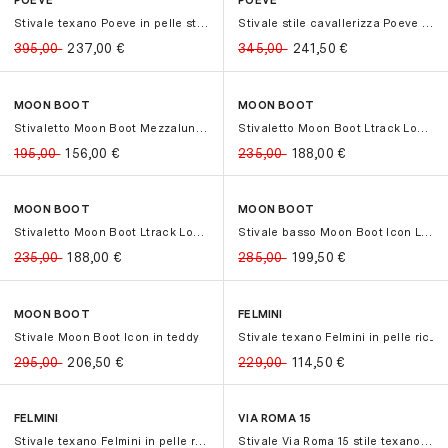
POEVE
POEVE
-40%
-40%
-30%
-30%
Stivale texano Poeve in pelle stamp...
Stivale stile cavallerizza Poeve in...
395,00
237,00
€
345,00
241,50
€
MOON BOOT
MOON BOOT
-20%
-20%
-20%
-20%
Stivaletto Moon Boot Mezzaluna Quil...
Stivaletto Moon Boot Ltrack Low in ...
195,00
156,00
€
235,00
188,00
€
MOON BOOT
MOON BOOT
-20%
-20%
-30%
-30%
Stivaletto Moon Boot Ltrack Low in ...
Stivale basso Moon Boot Icon Low in...
235,00
188,00
€
285,00
199,50
€
MOON BOOT
FELMINI
-30%
-30%
-50%
-50%
Stivale Moon Boot Icon in teddy
Stivale texano Felmini in pelle ric...
295,00
206,50
€
229,00
114,50
€
FELMINI
VIA ROMA 15
-50%
-50%
-30%
-30%
Stivale texano Felmini in pelle ric...
Stivale Via Roma 15 stile texano co...