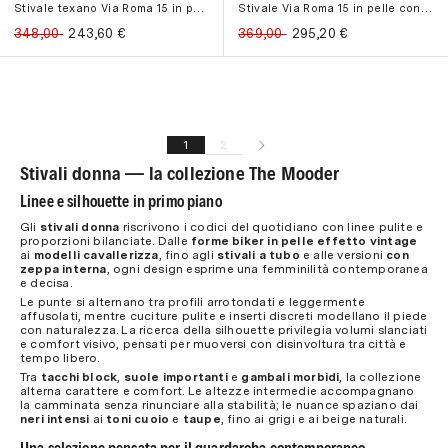
Stivale texano Via Roma 15 in pelle...
Stivale Via Roma 15 in pelle con ze...
348,00
243,60
€
369,00
295,20
€
2
1
Stivali donna — la collezione The Mooder
Linee e silhouette in primo piano
Gli
stivali donna
riscrivono i codici del quotidiano con linee pulite e
proporzioni bilanciate. Dalle
forme biker in pelle effetto vintage
ai
modelli cavallerizza
, fino agli
stivali a tubo
e alle versioni
con
zeppa interna
, ogni design esprime una femminilità contemporanea
e decisa.
Le punte si alternano tra profili arrotondati e leggermente
affusolati, mentre cuciture pulite e inserti discreti modellano il piede
con naturalezza. La ricerca della silhouette privilegia volumi slanciati
e comfort visivo, pensati per muoversi con disinvoltura tra città e
tempo libero.
Tra
tacchi block
,
suole importanti
e
gambali morbidi
, la collezione
alterna carattere e comfort. Le altezze intermedie accompagnano
la camminata senza rinunciare alla stabilità; le nuance spaziano dai
neri intensi
ai
toni cuoio
e
taupe
, fino ai grigi e ai beige naturali.