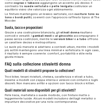
come
cognac
e
tabacco
aggiungono un accento più deciso. Il
contrasto tra
suede vellutato
e
pelle levigata
costruisce un
equilibrio visivo che valorizza ogni abbinamento.
Le finiture mantengono un lessico sartoriale, con
cuciture tono su
tono
e
bordi puliti
, coerenti con l’approccio raffinato tipico di The
Mooder.
Suola, tacco e proporzioni
Grazie a una costruzione bilanciata, gli
stivali donna
risultano
comodi e versatili. I
gambali medi
o
al ginocchio
accompagnano il
passo senza costrizioni, mentre le
versioni biker
e
a tubo
offrono
un carattere deciso e metropolitano.
Le suole più marcate si adattano a contesti urban, mentre i modelli
più sottili mantengono una linea minimal e sofisticata. In ogni caso,
il risultato è sempre coerente: comfort, portabilità e stile nella
giusta misura.
FAQ sulla collezione stivaletti donna
Quali modelli di stivaletti propone la collezione?
Trovi biker, texani rivisitati, chelsea, cavallerizza e stivali a tubo,
insieme a modelli con zeppa interna e versioni con cinturini e loghi
discreti. Non mancano anfibi e opzioni con tacco block o kitten.
Quali materiali sono disponibili per gli stivaletti?
Pelle liscia, martellata o suede morbido, con finiture matte o
leggermente lucide. Alcuni modelli includono dettagli metallici o
impunture decorative per una nota contemporanea.