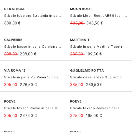
STRATEGIA
MOON BOOT
-30%
-30%
Stivale tubolare Strategia in pelle...
Stivale Moon Boot LAB69 Icon in cam...
389,00
€
495,00
346,50
€
CALPIERRE
MARTINA T
-30%
-30%
-30%
-30%
Stivale basso in pelle Calpierre co...
Stivale in pelle Martina T con risv...
298,00
208,60
€
285,00
199,50
€
VIA ROMA 15
GUGLIELMO ROTTA
-30%
-30%
-30%
-30%
Stivale in pelle Via Roma 15 con ze...
Stivale cavallerizza Guglielmo Rott...
395,00
276,50
€
385,00
269,50
€
POEVE
POEVE
-40%
-40%
-40%
-40%
Stivale texano Poeve in pelle stamp...
Stivale texano Poeve in pelle
395,00
237,00
€
325,00
195,00
€