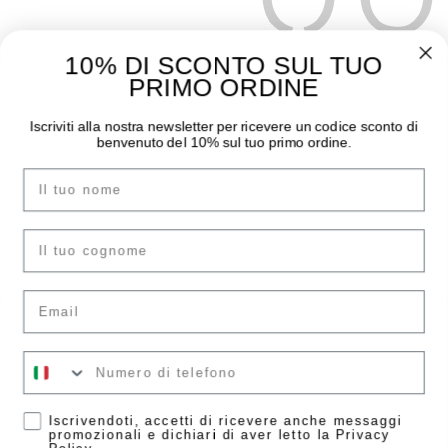
10% DI SCONTO SUL TUO
PRIMO ORDINE
THE MOODER
GUIDA ALL’ACQUISTO
Iscriviti alla nostra newsletter per ricevere un codice sconto di
benvenuto del 10% sul tuo primo ordine.
Chi siamo
Pagamenti
I negozi
Spedizioni
Nome
Contatti
Sostituzioni e Resi
Instagram
Guida Taglie
cognome
Facebook
F.A.Q.
Email
ACCOUNT
LEGAL AREA
Il tuo numero
Accedi
Condizioni di vendita
Crea account
Informazioni Legali
Accetta
Iscrivendoti, accetti di ricevere anche messaggi
Privacy Policy
promozionali e dichiari di aver letto la Privacy