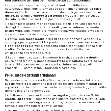
Una selezione pensata per il guardaroba contemporaneo
La proposta nasce per integrarsi nei
look quotidiani
con
naturalezza: dagli outfit formali agli abbinamenti casual, gli
stivali
donna
di The Mooder uniscono praticità ed eleganza. Con
denim
dritto
,
abiti midi
o
cappotti sartoriali
, i modelli in pelle e suede
diventano alleati versatili del guardaroba stagionale.
Il design resta sobrio ma riconoscibile, grazie a volumi calibrati e
dettagli funzionali come
zip laterali
,
gambali aderenti
o
suole
antiscivolo
. Ogni modello si muove tra daywear urbano e weekend
rilassato con coerenza e leggerezza.
Gli stivali con
tacco medio
o
block heel
valorizzano la postura e
accompagnano gonne midi e pantaloni cropped, mentre le versioni
flat
o
con zeppa
offrono comodità senza sacrificare la linea. Ogni
scelta riflette un equilibrio tra proporzioni e praticità, per
un’eleganza che resta naturale.
Gli abbinamenti suggeriti includono
trench, dolcevita e denim
scuro
per il giorno, o
gonne plissettate e maglieria oversize
per
la sera. Gli accessori — borse a spalla, cinture sottili, gioielli
essenziali — completano il look con discrezione.
Pelle, suede e dettagli artigianali
Nella selezione curata da The Mooder,
pelle liscia
,
martellata
e
suede morbido
si alternano per offrire texture complementari. Le
superfici opache mettono in risalto la forma, mentre leggere lucidità
donano profondità cromatica.
Le finiture artigianali —
impunture regolari
,
cinturini con fibbia
,
elastici integrati
— esprimono una qualità discreta e duratura. Ogni
stivale racconta un’eleganza autentica, pensata per resistere nel
tempo e accompagnare il ritmo urbano.
I toni neutri fungono da base per look versatili, mentre nuance calde