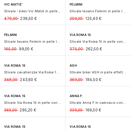
VIC MATIE'
FELMINI
-50%
-50%
-40%
-40%
Stivale - biker Vic Matiè in pelle ...
Stivale texano Felmini in pelle lav...
479,00
239,50
€
209,00
125,40
€
FELMINI
VIA ROMA 15
-40%
-40%
-30%
-30%
Stivale texano Felmini in pelle lav...
Stivale Via Roma 15 in pelle con ze...
165,00
99,00
€
375,00
262,50
€
VIA ROMA 15
ASH
-30%
-30%
-50%
-50%
Stivale cavallerizza Via Roma 15 in...
Stivale biker ASH in pelle effetto ...
348,00
243,60
€
369,00
184,50
€
VIA ROMA 15
ANNA F.
-20%
-20%
-50%
-50%
Stivale Via Roma 15 in pelle con "V...
Stivale Anna F. in camoscio con tac...
369,00
295,20
€
339,00
169,50
€
VIA ROMA 15
VIA ROMA 15
-30%
-30%
-20%
-20%