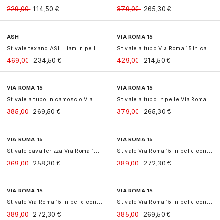
229,00
114,50
€
379,00
265,30
€
ASH
VIA ROMA 15
-50%
-50%
-50%
-50%
Stivale texano ASH Liam in pelle co...
Stivale a tubo Via Roma 15 in camos...
469,00
234,50
€
429,00
214,50
€
VIA ROMA 15
VIA ROMA 15
-30%
-30%
-30%
-30%
Stivale a tubo in camoscio Via Roma...
Stivale a tubo in pelle Via Roma 15...
385,00
269,50
€
379,00
265,30
€
VIA ROMA 15
VIA ROMA 15
-30%
-30%
-30%
-30%
Stivale cavallerizza Via Roma 15 in...
Stivale Via Roma 15 in pelle con ze...
369,00
258,30
€
389,00
272,30
€
VIA ROMA 15
VIA ROMA 15
-30%
-30%
-30%
-30%
Stivale Via Roma 15 in pelle con ze...
Stivale Via Roma 15 in pelle con ze...
389,00
272,30
€
385,00
269,50
€