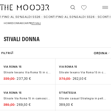
0
FINO AL 50%
SALDI SS26 - SCONTI FINO AL 50%
SALDI SS26 - SCONTI FI
HOME
DONNA
SCARPE
STIVALI
STIVALI DONNA
ORDINA
FILTRI
Best seller
Filtri
Cancella
VIA ROMA 15
VIA ROMA 15
-30%
-30%
-30%
-30%
Prezzo crescente
Stivale texano Via Roma 15 in camos...
Stivale texano Via Roma 15 in camos...
Prezzo decrescente
339,00
237,30
€
375,00
262,50
€
Dal più recente
VIA ROMA 15
STRATEGIA
-30%
-30%
Stivale Via Roma 15 in camoscio con...
Stivale casual Strategia in pelle c...
385,00
269,50
€
389,00
€