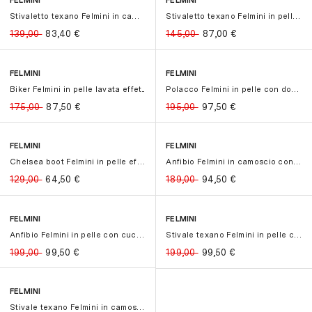
FELMINI
FELMINI
-40%
-40%
-40%
-40%
Stivaletto texano Felmini in camosc...
Stivaletto texano Felmini in pelle ...
139,00
83,40
€
145,00
87,00
€
FELMINI
FELMINI
-50%
-50%
-50%
-50%
Biker Felmini in pelle lavata effet...
Polacco Felmini in pelle con doppia...
175,00
87,50
€
195,00
97,50
€
FELMINI
FELMINI
-50%
-50%
-50%
-50%
Chelsea boot Felmini in pelle effet...
Anfibio Felmini in camoscio con cuc...
129,00
64,50
€
189,00
94,50
€
FELMINI
FELMINI
-50%
-50%
-50%
-50%
Anfibio Felmini in pelle con cucitu...
Stivale texano Felmini in pelle con...
199,00
99,50
€
199,00
99,50
€
FELMINI
-50%
-50%
Stivale texano Felmini in camoscio ...