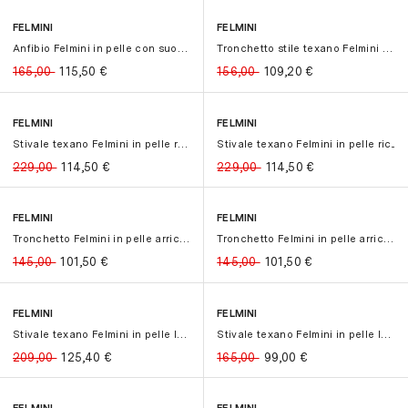
FELMINI
FELMINI
-30%
-30%
-30%
-30%
Anfibio Felmini in pelle con suola ...
Tronchetto stile texano Felmini in ...
165,00
115,50
€
156,00
109,20
€
FELMINI
FELMINI
-50%
-50%
-50%
-50%
Stivale texano Felmini in pelle ric...
Stivale texano Felmini in pelle ric...
229,00
114,50
€
229,00
114,50
€
FELMINI
FELMINI
-30%
-30%
-30%
-30%
Tronchetto Felmini in pelle arricci...
Tronchetto Felmini in pelle arricci...
145,00
101,50
€
145,00
101,50
€
FELMINI
FELMINI
-40%
-40%
-40%
-40%
Stivale texano Felmini in pelle lav...
Stivale texano Felmini in pelle lav...
209,00
125,40
€
165,00
99,00
€