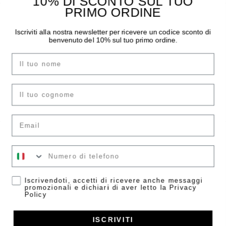
10% DI SCONTO SUL TUO
PRIMO ORDINE
THE MOODER
GUIDA ALL’ACQUISTO
Iscriviti alla nostra newsletter per ricevere un codice sconto di
benvenuto del 10% sul tuo primo ordine.
Chi siamo
Pagamenti
I negozi
Spedizioni
Nome
Contatti
Sostituzioni e Resi
Instagram
Guida Taglie
cognome
Facebook
F.A.Q.
Email
ACCOUNT
LEGAL AREA
Il tuo numero
Accedi
Condizioni di vendita
Crea account
Informazioni Legali
Accetta
Iscrivendoti, accetti di ricevere anche messaggi
Privacy Policy
promozionali e dichiari di aver letto la Privacy
Policy
Gestisci consensi
ISCRIVITI