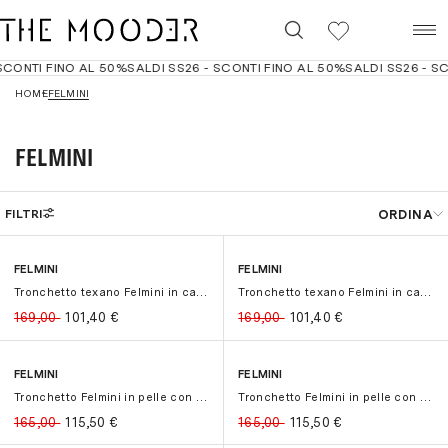
0
CONTI FINO AL 50%
SALDI SS26 - SCONTI FINO AL 50%
SALDI SS26 - SC
HOME
FELMINI
FELMINI
ORDINA
FILTRI
Best seller
Filtri
Cancella
FELMINI
FELMINI
-40%
-40%
-40%
-40%
Prezzo crescente
Tronchetto texano Felmini in camosc...
Tronchetto texano Felmini in camosc...
Prezzo decrescente
169,00
101,40
€
169,00
101,40
€
Dal più recente
FELMINI
FELMINI
-30%
-30%
-30%
-30%
Tronchetto Felmini in pelle con spa...
Tronchetto Felmini in pelle con spa...
165,00
115,50
€
165,00
115,50
€