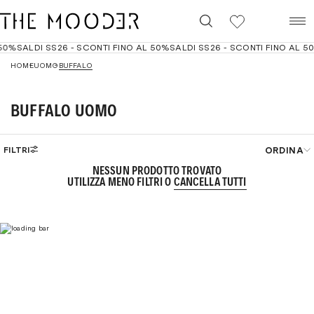
0
50%
SALDI SS26 - SCONTI FINO AL 50%
SALDI SS26 - SCONTI FINO AL 5
HOME
UOMO
BUFFALO
BUFFALO UOMO
ORDINA
FILTRI
NESSUN PRODOTTO TROVATO
Best seller
UTILIZZA MENO FILTRI O
CANCELLA TUTTI
Filtri
Cancella
Prezzo crescente
Prezzo decrescente
Dal più recente