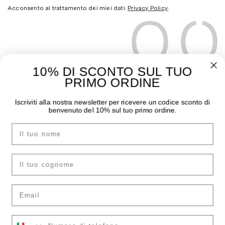
Acconsento al trattamento dei miei dati.
Privacy Policy
.
10% DI SCONTO SUL TUO
PRIMO ORDINE
THE MOODER
GUIDA ALL’ACQUISTO
Iscriviti alla nostra newsletter per ricevere un codice sconto di
benvenuto del 10% sul tuo primo ordine.
Chi siamo
Pagamenti
Nome
I negozi
Spedizioni
Contatti
Sostituzioni e Resi
Instagram
Guida Taglie
cognome
Facebook
F.A.Q.
Email
ACCOUNT
LEGAL AREA
Il tuo numero