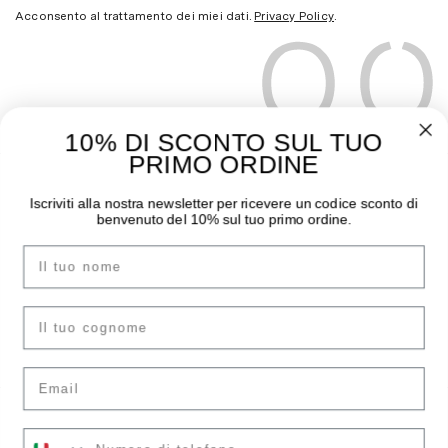
Acconsento al trattamento dei miei dati.
Privacy Policy
.
10% DI SCONTO SUL TUO
PRIMO ORDINE
THE MOODER
GUIDA ALL’ACQUISTO
Iscriviti alla nostra newsletter per ricevere un codice sconto di
benvenuto del 10% sul tuo primo ordine.
Chi siamo
Pagamenti
Nome
I negozi
Spedizioni
Contatti
Sostituzioni e Resi
Instagram
Guida Taglie
cognome
Facebook
F.A.Q.
Email
ACCOUNT
LEGAL AREA
Il tuo numero