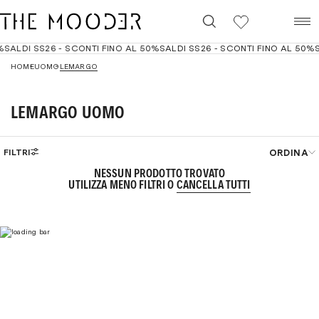
0
%
SALDI SS26 - SCONTI FINO AL 50%
SALDI SS26 - SCONTI FINO AL 50%
S
HOME
UOMO
LEMARGO
LEMARGO UOMO
ORDINA
FILTRI
NESSUN PRODOTTO TROVATO
Best seller
UTILIZZA MENO FILTRI O
CANCELLA TUTTI
Filtri
Cancella
Prezzo crescente
Prezzo decrescente
Dal più recente