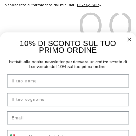
Acconsento al trattamento dei miei dati.
Privacy Policy
.
10% DI SCONTO SUL TUO
PRIMO ORDINE
THE MOODER
GUIDA ALL’ACQUISTO
Iscriviti alla nostra newsletter per ricevere un codice sconto di
benvenuto del 10% sul tuo primo ordine.
Chi siamo
Pagamenti
Nome
I negozi
Spedizioni
Contatti
Sostituzioni e Resi
Instagram
Guida Taglie
cognome
Facebook
F.A.Q.
Email
ACCOUNT
LEGAL AREA
Il tuo numero