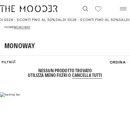
0
I SS26 - SCONTI FINO AL 50%
SALDI SS26 - SCONTI FINO AL 50%
SALDI 
HOME
MONOWAY
MONOWAY
ORDINA
FILTRI
NESSUN PRODOTTO TROVATO
Best seller
UTILIZZA MENO FILTRI O
CANCELLA TUTTI
Filtri
Cancella
Prezzo crescente
Prezzo decrescente
Dal più recente