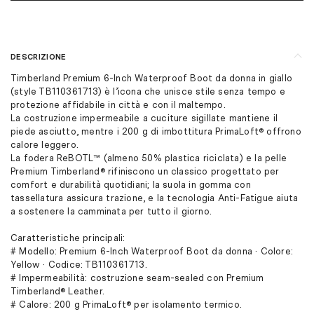
DESCRIZIONE
Timberland Premium 6-Inch Waterproof Boot da donna in giallo
(style TB110361713) è l’icona che unisce stile senza tempo e
protezione affidabile in città e con il maltempo.
La costruzione impermeabile a cuciture sigillate mantiene il
piede asciutto, mentre i 200 g di imbottitura PrimaLoft® offrono
calore leggero.
La fodera ReBOTL™ (almeno 50% plastica riciclata) e la pelle
Premium Timberland® rifiniscono un classico progettato per
comfort e durabilità quotidiani; la suola in gomma con
tassellatura assicura trazione, e la tecnologia Anti-Fatigue aiuta
a sostenere la camminata per tutto il giorno.
Caratteristiche principali:
# Modello: Premium 6-Inch Waterproof Boot da donna · Colore:
Yellow · Codice: TB110361713.
# Impermeabilità: costruzione seam-sealed con Premium
Timberland® Leather.
# Calore: 200 g PrimaLoft® per isolamento termico.