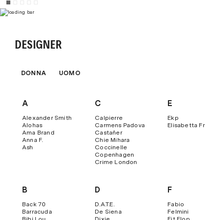
Contrassegno
con una maggiorazione di € 8,00.
Per maggiori dettagli ti invitiamo a visitare la sezione
"
Pagamenti
" del nostro sito.
DESIGNER
DONNA
UOMO
A
C
E
Alexander Smith
Calpierre
Ekp
Alohas
Carmens Padova
Elisabetta Franch
Ama Brand
Castañer
Anna F.
Chie Mihara
Ash
Coccinelle
Copenhagen
Crime London
B
D
F
Back 70
D.a.t.e.
Fabio
Barracuda
De Siena
Felmini
Bibi Lou
Dixie
Fit Flop