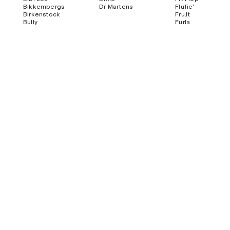
Bikkembergs
Dr Martens
Flufie'
Birkenstock
Fru.it
Bully
Furla