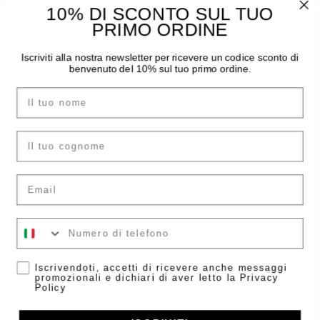
10% DI SCONTO SUL TUO
PRIMO ORDINE
THE MOODER
GUIDA ALL’ACQUISTO
Iscriviti alla nostra newsletter per ricevere un codice sconto di
benvenuto del 10% sul tuo primo ordine.
Chi siamo
Pagamenti
Nome
I negozi
Spedizioni
Contatti
Sostituzioni e Resi
Instagram
Guida Taglie
cognome
Facebook
F.A.Q.
Email
ACCOUNT
LEGAL AREA
Il tuo numero
Accedi
Condizioni di vendita
Crea account
Informazioni Legali
Accetta
Iscrivendoti, accetti di ricevere anche messaggi
promozionali e dichiari di aver letto la Privacy
Privacy Policy
Policy
Gestisci consensi