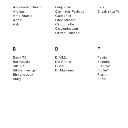
Alexander Smith
Calpierre
Ekp
Alohas
Carmens Padova
Elisabetta Franch
Ama Brand
Castañer
Anna F.
Chie Mihara
Ash
Coccinelle
Copenhagen
Crime London
B
D
F
Back 70
D.a.t.e.
Fabio
Barracuda
De Siena
Felmini
Bibi Lou
Dixie
Fit Flop
Bikkembergs
Dr Martens
Flufie'
Birkenstock
Fru.it
Bully
Furla