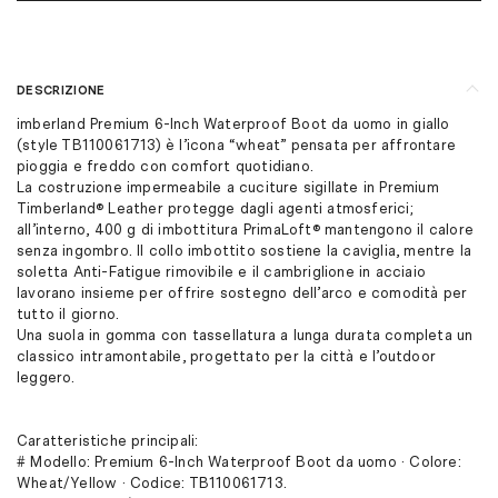
DESCRIZIONE
imberland Premium 6-Inch Waterproof Boot da uomo in giallo
(style TB110061713) è l’icona “wheat” pensata per affrontare
pioggia e freddo con comfort quotidiano.
La costruzione impermeabile a cuciture sigillate in Premium
Timberland® Leather protegge dagli agenti atmosferici;
all’interno, 400 g di imbottitura PrimaLoft® mantengono il calore
senza ingombro. Il collo imbottito sostiene la caviglia, mentre la
soletta Anti-Fatigue rimovibile e il cambriglione in acciaio
lavorano insieme per offrire sostegno dell’arco e comodità per
tutto il giorno.
Una suola in gomma con tassellatura a lunga durata completa un
classico intramontabile, progettato per la città e l’outdoor
leggero.
Caratteristiche principali:
# Modello: Premium 6-Inch Waterproof Boot da uomo · Colore:
Wheat/Yellow · Codice: TB110061713.