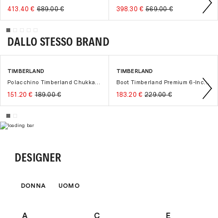
Bonifico bancario
.
413.40 €
689.00 €
398.30 €
569.00 €
Scalapay
(pagamento in 3 o 4 rate a interesi zero).
Klarna
(pagamento in 3 rate a interessi zero)
Contrassegno
con una maggiorazione di € 8,00.
DALLO STESSO BRAND
Per maggiori dettagli ti invitiamo a visitare la sezione
"
Pagamenti
" del nostro sito.
TIMBERLAND
TIMBERLAND
-20%
-20%
Polacchino Timberland Chukka Hudson Roas in pelle con fodera Goretex
Boot Timberland Premium 6-Inch in nabuck
151.20 €
189.00 €
183.20 €
229.00 €
DESIGNER
DONNA
UOMO
A
C
E