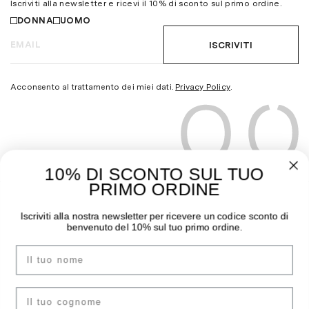
Iscriviti alla newsletter e ricevi il 10% di sconto sul primo ordine.
DONNA
UOMO
ISCRIVITI
Acconsento al trattamento dei miei dati.
Privacy Policy
.
10% DI SCONTO SUL TUO
PRIMO ORDINE
THE MOODER
GUIDA ALL’ACQUISTO
Iscriviti alla nostra newsletter per ricevere un codice sconto di
benvenuto del 10% sul tuo primo ordine.
Chi siamo
Pagamenti
Nome
I negozi
Spedizioni
Contatti
Sostituzioni e Resi
Instagram
Guida Taglie
cognome
Facebook
F.A.Q.