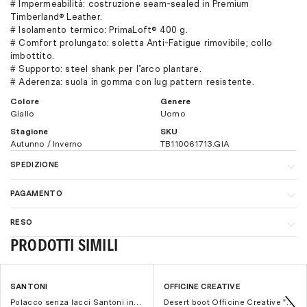
# Impermeabilità: costruzione seam-sealed in Premium
Timberland® Leather.
# Isolamento termico: PrimaLoft® 400 g.
# Comfort prolungato: soletta Anti-Fatigue rimovibile; collo
imbottito.
# Supporto: steel shank per l’arco plantare.
# Aderenza: suola in gomma con lug pattern resistente.
Colore
Genere
Giallo
Uomo
Stagione
SKU
Autunno / Inverno
TB110061713.GIA
SPEDIZIONE
In Italia, la spedizione è gratuita per ordini superiori a € 160,00. I
PAGAMENTO
tempi di consegna sono di 1-3 giorni lavorativi. Per maggiori
dettagli sui costi di spedizione
clicca qui.
Per velocizzare e semplificare il più possibile il processo di
RESO
acquisto consigliamo il pagamento con carta di credito (è
Per spedizioni all'estero, ti invitiamo a visitare la sezione
estremamente sicuro e nessun dato della carta di credito verrà
PRODOTTI SIMILI
Procedura di reso o cambio misura facile e veloce, per maggiori
"
Spedizioni e consegne
" del nostro sito.
memorizzato sui nostri sistemi).
informazioni
clicca qui.
Per qualsiasi ulteriore chiarimento ti invitiamo a scriverci a
Tuttavia, è possibile pagare anche con
SANTONI
OFFICINE CREATIVE
customercare@themooder.com
-40%
-30%
Paypal
.
Polacco senza lacci Santoni in camoscio
Desert boot Officine Creative "Dude Flexi" in camoscio con suola in lattice