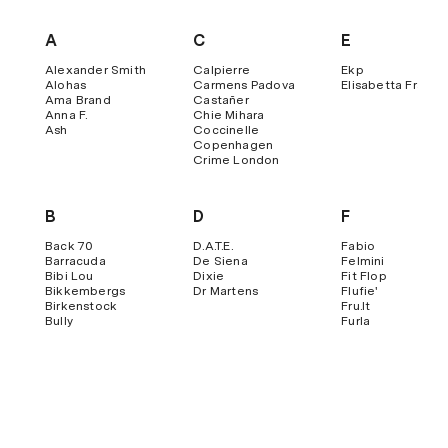
A
C
E
Alexander Smith
Calpierre
Ekp
Alohas
Carmens Padova
Elisabetta Franch
Ama Brand
Castañer
Anna F.
Chie Mihara
Ash
Coccinelle
Copenhagen
Crime London
B
D
F
Back 70
D.a.t.e.
Fabio
Barracuda
De Siena
Felmini
Bibi Lou
Dixie
Fit Flop
Bikkembergs
Dr Martens
Flufie'
Birkenstock
Fru.it
Bully
Furla