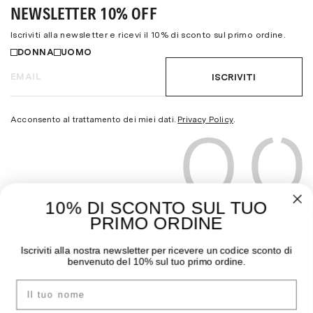
NEWSLETTER 10% OFF
Iscriviti alla newsletter e ricevi il 10% di sconto sul primo ordine.
DONNA
UOMO
ISCRIVITI
Acconsento al trattamento dei miei dati.
Privacy Policy
.
10% DI SCONTO SUL TUO
PRIMO ORDINE
THE MOODER
GUIDA ALL’ACQUISTO
Iscriviti alla nostra newsletter per ricevere un codice sconto di
benvenuto del 10% sul tuo primo ordine.
Chi siamo
Pagamenti
Nome
I negozi
Spedizioni
Contatti
Sostituzioni e Resi