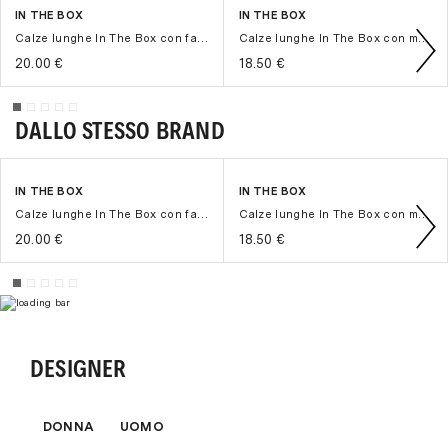
Tuttavia, è possibile pagare anche con
IN THE BOX
IN THE BOX
customercare@themooder.com
Paypal
.
Calze lunghe In The Box con fantasia Zig Zag
Calze lunghe In The Box con motivo Stripe Multicolor
Bonifico bancario
.
20.00 €
18.50 €
Scalapay
(pagamento in 3 o 4 rate a interesi zero).
Klarna
(pagamento in 3 rate a interessi zero)
Contrassegno
con una maggiorazione di € 8,00.
DALLO STESSO BRAND
Per maggiori dettagli ti invitiamo a visitare la sezione
"
Pagamenti
" del nostro sito.
IN THE BOX
IN THE BOX
Calze lunghe In The Box con fantasia Zig Zag
Calze lunghe In The Box con motivo Stripe Multicolor
20.00 €
18.50 €
DESIGNER
DONNA
UOMO