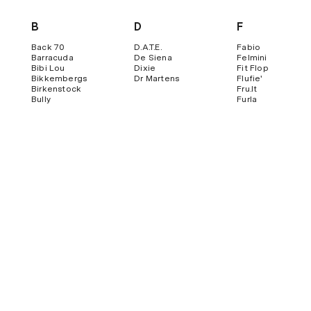
B
D
F
Back 70
D.a.t.e.
Fabio
Barracuda
De Siena
Felmini
Bibi Lou
Dixie
Fit Flop
Bikkembergs
Dr Martens
Flufie'
Birkenstock
Fru.it
Bully
Furla