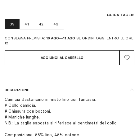
GUIDA TAGLIE
39
41
42
43
CONSEGNA PREVISTA:
10 AGO—11 AGO
SE ORDINI OGGI ENTRO LE ORE
12.
AGGIUNGI AL CARRELLO
DESCRIZIONE
Camicia Bastoncino in misto lino con fantasia.
# Collo camicia.
# Chiusura con bottoni.
# Maniche lunghe.
N.B.: La taglia esposta si riferisce ai centimetri del collo.
Composizione: 55% lino, 45% cotone.