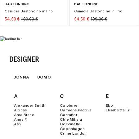
BASTONCINO
BASTONCINO
-50%
-50%
Camicia Bastoncino in lino
Camicia Bastoncino in lino
54.50 €
109.00 €
54.50 €
109.00 €
DESIGNER
DONNA
UOMO
A
C
E
Alexander Smith
Calpierre
Ekp
Alohas
Carmens Padova
Elisabetta Franch
Ama Brand
Castañer
Anna F.
Chie Mihara
Ash
Coccinelle
Copenhagen
Crime London