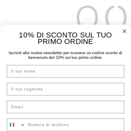
10% DI SCONTO SUL TUO
PRIMO ORDINE
THE MOODER
GUIDA ALL’ACQUISTO
Iscriviti alla nostra newsletter per ricevere un codice sconto di
benvenuto del 10% sul tuo primo ordine.
Chi siamo
Pagamenti
Nome
I negozi
Spedizioni
Contatti
Sostituzioni e Resi
Instagram
Guida Taglie
cognome
Facebook
F.A.Q.
Email
ACCOUNT
LEGAL AREA
Il tuo numero
Accedi
Condizioni di vendita