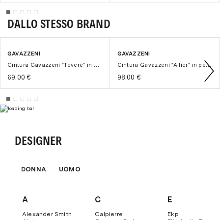
Klarna
(pagamento in 3 rate a interessi zero)
Contrassegno
con una maggiorazione di € 8,00.
DALLO STESSO BRAND
Per maggiori dettagli ti invitiamo a visitare la sezione
"
Pagamenti
" del nostro sito.
GAVAZZENI
GAVAZZENI
Cintura Gavazzeni "Tevere" in pelle H. 30 mm con fibbia lucida
Cintura Gavazzeni "Allier" in pelle stampata con fibbia ottone
69.00 €
98.00 €
DESIGNER
DONNA
UOMO
A
C
E
Alexander Smith
Calpierre
Ekp