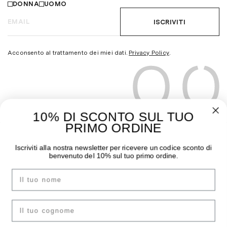
DONNA
UOMO
ISCRIVITI
Acconsento al trattamento dei miei dati.
Privacy Policy
.
10% DI SCONTO SUL TUO
PRIMO ORDINE
THE MOODER
GUIDA ALL’ACQUISTO
Iscriviti alla nostra newsletter per ricevere un codice sconto di
benvenuto del 10% sul tuo primo ordine.
Chi siamo
Pagamenti
Nome
I negozi
Spedizioni
Contatti
Sostituzioni e Resi
Instagram
Guida Taglie
cognome
Facebook
F.A.Q.