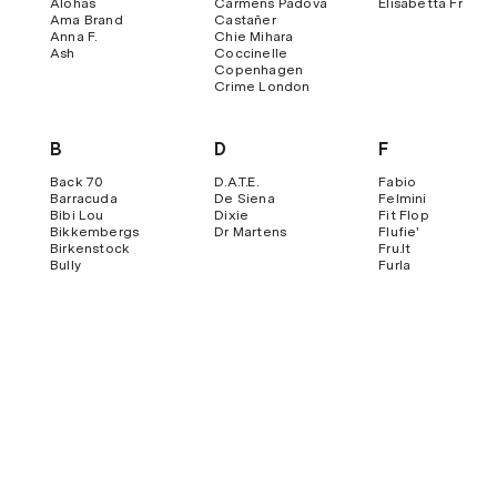
Alohas
Carmens Padova
Elisabetta Franch
Ama Brand
Castañer
Anna F.
Chie Mihara
Ash
Coccinelle
Copenhagen
Crime London
B
D
F
Back 70
D.a.t.e.
Fabio
Barracuda
De Siena
Felmini
Bibi Lou
Dixie
Fit Flop
Bikkembergs
Dr Martens
Flufie'
Birkenstock
Fru.it
Bully
Furla