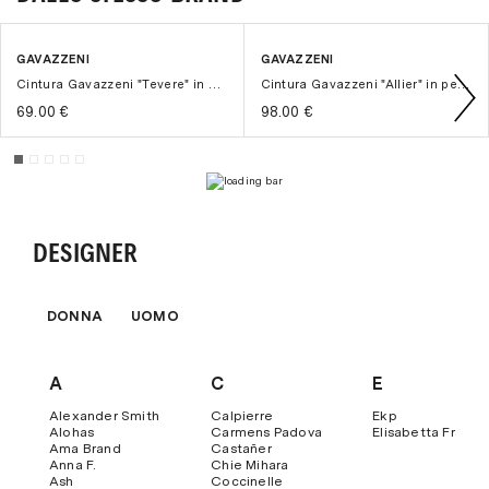
"
Pagamenti
" del nostro sito.
GAVAZZENI
GAVAZZENI
Cintura Gavazzeni "Tevere" in pelle H. 30 mm con fibbia lucida
Cintura Gavazzeni "Allier" in pelle stampata con fibbia ottone
69.00 €
98.00 €
DESIGNER
DONNA
UOMO
A
C
E
Alexander Smith
Calpierre
Ekp
Alohas
Carmens Padova
Elisabetta Franch
Ama Brand
Castañer
Anna F.
Chie Mihara
Ash
Coccinelle