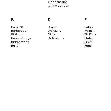
Copenhagen
Crime London
B
D
F
Back 70
D.a.t.e.
Fabio
Barracuda
De Siena
Felmini
Bibi Lou
Dixie
Fit Flop
Bikkembergs
Dr Martens
Flufie'
Birkenstock
Fru.it
Bully
Furla