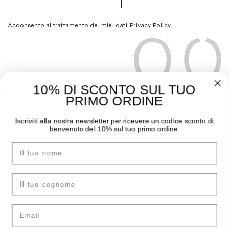
Acconsento al trattamento dei miei dati.
Privacy Policy
.
10% DI SCONTO SUL TUO
PRIMO ORDINE
THE MOODER
GUIDA ALL’ACQUISTO
Iscriviti alla nostra newsletter per ricevere un codice sconto di
benvenuto del 10% sul tuo primo ordine.
Chi siamo
Pagamenti
Nome
I negozi
Spedizioni
Contatti
Sostituzioni e Resi
Instagram
Guida Taglie
cognome
Facebook
F.A.Q.
Email