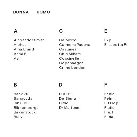
DONNA
UOMO
A
C
E
Alexander Smith
Calpierre
Ekp
Alohas
Carmens Padova
Elisabetta Franch
Ama Brand
Castañer
Anna F.
Chie Mihara
Ash
Coccinelle
Copenhagen
Crime London
B
D
F
Back 70
D.a.t.e.
Fabio
Barracuda
De Siena
Felmini
Bibi Lou
Dixie
Fit Flop
Bikkembergs
Dr Martens
Flufie'
Birkenstock
Fru.it
Bully
Furla