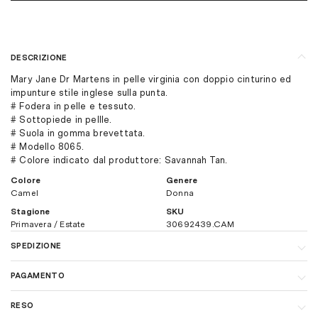
DESCRIZIONE
Mary Jane Dr Martens in pelle virginia con doppio cinturino ed
impunture stile inglese sulla punta.
# Fodera in pelle e tessuto.
# Sottopiede in pellle.
# Suola in gomma brevettata.
# Modello 8065.
# Colore indicato dal produttore: Savannah Tan.
Colore
Genere
Camel
Donna
Stagione
SKU
Primavera / Estate
30692439.CAM
SPEDIZIONE
In Italia, la spedizione è gratuita per ordini superiori a € 160,00. I
PAGAMENTO
tempi di consegna sono di 1-3 giorni lavorativi. Per maggiori
dettagli sui costi di spedizione
clicca qui.
Per velocizzare e semplificare il più possibile il processo di
RESO
acquisto consigliamo il pagamento con carta di credito (è
Per spedizioni all'estero, ti invitiamo a visitare la sezione