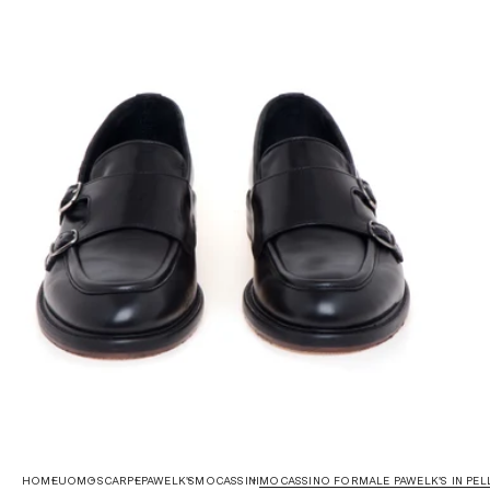
HOME
UOMO
SCARPE
PAWELK'S
MOCASSINI
MOCASSINO FORMALE PAWELK'S IN PELL