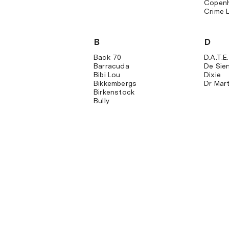
Copen
Crime 
B
D
Back 70
D.a.t.e.
Barracuda
De Sie
Bibi Lou
Dixie
Bikkembergs
Dr Mar
Birkenstock
Bully