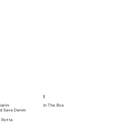
I
L
arini
In The Box
Lorenzo Mar
d Save Denim
o Rotta