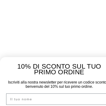
10% DI SCONTO SUL TUO
NEWSLETTER 10% OFF
PRIMO ORDINE
Iscriviti alla nostra newsletter per ricevere un codice sconto
Iscriviti alla newsletter e ricevi il 10% di sconto sul primo ord
benvenuto del 10% sul tuo primo ordine.
Nome
DONNA
UOMO