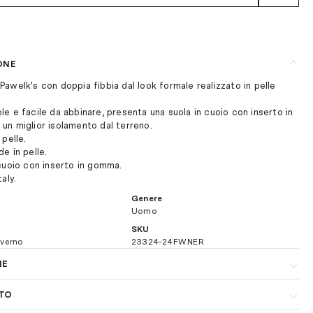
ONE
awelk's con doppia fibbia dal look formale realizzato in pelle
.
e e facile da abbinare, presenta una suola in cuoio con inserto in
un miglior isolamento dal terreno.
 pelle.
e in pelle.
cuoio con inserto in gomma.
aly.
Genere
Uomo
SKU
nverno
23324-24FW.NER
NE
a spedizione è gratuita per ordini superiori a € 160,00. I tempi di
TO
no di 1-3 giorni lavorativi. Per maggiori dettagli sui costi di
e
clicca qui.