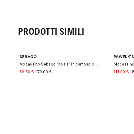
PRODOTTI SIMILI
SEBAGO
PAWELK'S
-50%
-40%
Mocassino Sebago "Koala" in camoscio con fondo para
Mocassino 
89.50 €
179.00 €
111.00 €
1