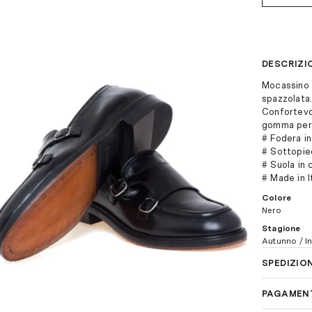
DESCRIZI
Mocassino P
spazzolata
Confortevol
gomma per 
# Fodera in
# Sottopied
# Suola in 
# Made in It
Colore
Nero
Stagione
Autunno / I
SPEDIZIO
In Italia, l
PAGAMEN
consegna so
spedizion