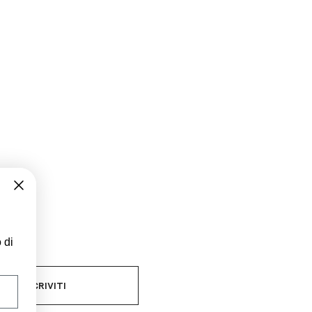
 di
ine.
ISCRIVITI