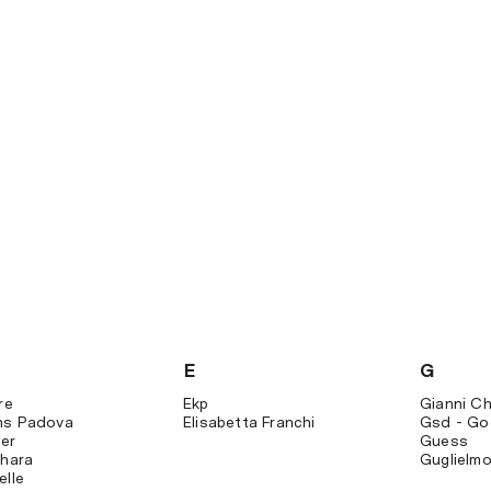
E
G
re
Ekp
Gianni Chi
ns Padova
Elisabetta Franchi
Gsd - Go
er
Guess
ihara
Guglielm
elle