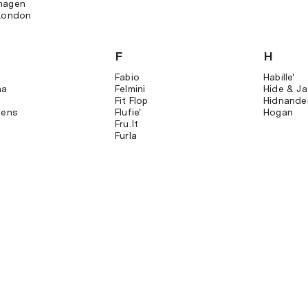
hagen
London
F
H
Fabio
Habille'
na
Felmini
Hide & Ja
Fit Flop
Hidnande
tens
Flufie'
Hogan
Fru.it
Furla