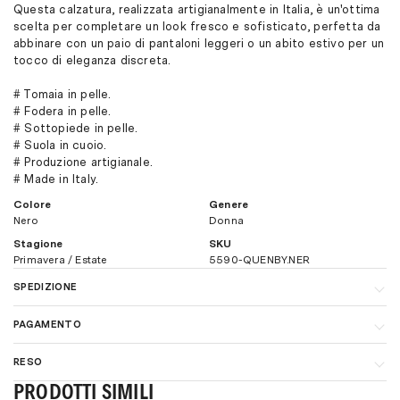
Questa calzatura, realizzata artigianalmente in Italia, è un'ottima
scelta per completare un look fresco e sofisticato, perfetta da
abbinare con un paio di pantaloni leggeri o un abito estivo per un
tocco di eleganza discreta.
# Tomaia in pelle.
# Fodera in pelle.
# Sottopiede in pelle.
# Suola in cuoio.
# Produzione artigianale.
# Made in Italy.
Colore
Genere
Nero
Donna
Stagione
SKU
Primavera / Estate
5590-QUENBY.NER
SPEDIZIONE
In Italia, la spedizione è gratuita per ordini superiori a € 160,00. I
PAGAMENTO
tempi di consegna sono di 1-3 giorni lavorativi. Per maggiori
dettagli sui costi di spedizione
clicca qui.
Per velocizzare e semplificare il più possibile il processo di
RESO
acquisto consigliamo il pagamento con carta di credito (è
Per spedizioni all'estero, ti invitiamo a visitare la sezione
estremamente sicuro e nessun dato della carta di credito verrà
PRODOTTI SIMILI
Procedura di reso o cambio misura facile e veloce, per maggiori
"
Spedizioni e consegne
" del nostro sito.