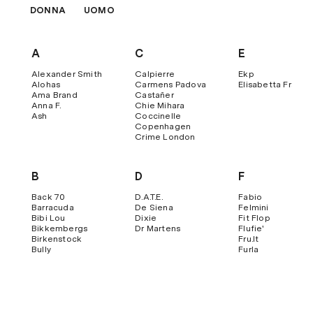
DONNA
UOMO
A
C
E
Alexander Smith
Calpierre
Ekp
Alohas
Carmens Padova
Elisabetta Franch
Ama Brand
Castañer
Anna F.
Chie Mihara
Ash
Coccinelle
Copenhagen
Crime London
B
D
F
Back 70
D.a.t.e.
Fabio
Barracuda
De Siena
Felmini
Bibi Lou
Dixie
Fit Flop
Bikkembergs
Dr Martens
Flufie'
Birkenstock
Fru.it
Bully
Furla