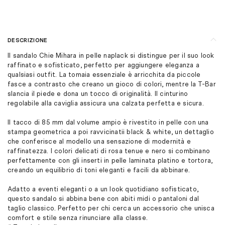
DESCRIZIONE
Il sandalo Chie Mihara in pelle naplack si distingue per il suo look
raffinato e sofisticato, perfetto per aggiungere eleganza a
qualsiasi outfit. La tomaia essenziale è arricchita da piccole
fasce a contrasto che creano un gioco di colori, mentre la T-Bar
slancia il piede e dona un tocco di originalità. Il cinturino
regolabile alla caviglia assicura una calzata perfetta e sicura.
Il tacco di 85 mm dal volume ampio è rivestito in pelle con una
stampa geometrica a poi ravvicinatii black & white, un dettaglio
che conferisce al modello una sensazione di modernità e
raffinatezza. I colori delicati di rosa tenue e nero si combinano
perfettamente con gli inserti in pelle laminata platino e tortora,
creando un equilibrio di toni eleganti e facili da abbinare.
Adatto a eventi eleganti o a un look quotidiano sofisticato,
questo sandalo si abbina bene con abiti midi o pantaloni dal
taglio classico. Perfetto per chi cerca un accessorio che unisca
comfort e stile senza rinunciare alla classe.