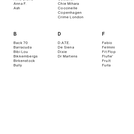
Anna F.
Chie Mihara
Ash
Coccinelle
Copenhagen
Crime London
B
D
F
Back 70
D.a.t.e.
Fabio
Barracuda
De Siena
Felmini
Bibi Lou
Dixie
Fit Flop
Bikkembergs
Dr Martens
Flufie'
Birkenstock
Fru.it
Bully
Furla