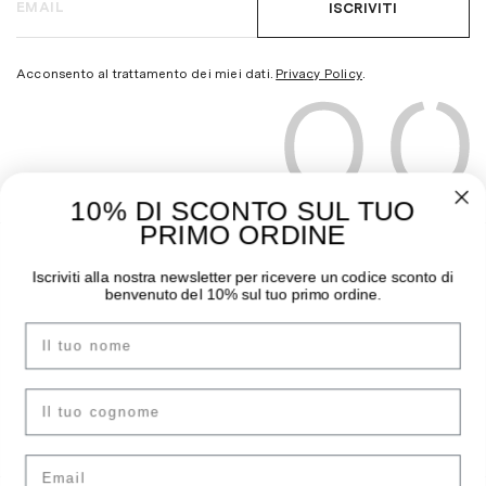
ISCRIVITI
Acconsento al trattamento dei miei dati.
Privacy Policy
.
10% DI SCONTO SUL TUO
PRIMO ORDINE
THE MOODER
GUIDA ALL’ACQUISTO
Iscriviti alla nostra newsletter per ricevere un codice sconto di
benvenuto del 10% sul tuo primo ordine.
Chi siamo
Pagamenti
Nome
I negozi
Spedizioni
Contatti
Sostituzioni e Resi
Instagram
Guida Taglie
cognome
Facebook
F.A.Q.
Email