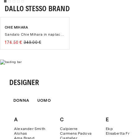
Contrassegno
con una maggiorazione di € 8,00.
DALLO STESSO BRAND
Per maggiori dettagli ti invitiamo a visitare la sezione
"
Pagamenti
" del nostro sito.
CHIE MIHARA
-50%
Sandalo Chie Mihara in naplack con tacco 85 mm t-bar a goccia
174.50 €
349.00 €
DESIGNER
DONNA
UOMO
A
C
E
Alexander Smith
Calpierre
Ekp
Alohas
Carmens Padova
Elisabetta Franch
Ama Brand
Castañer