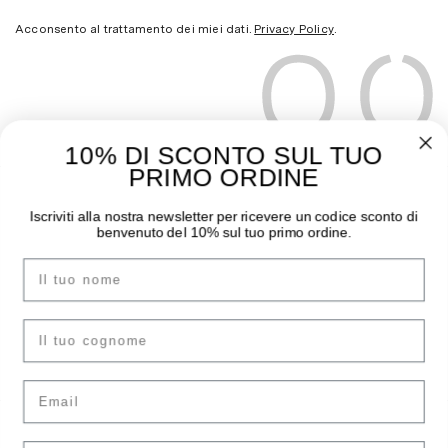
Acconsento al trattamento dei miei dati.
Privacy Policy
.
10% DI SCONTO SUL TUO
PRIMO ORDINE
THE MOODER
GUIDA ALL’ACQUISTO
Iscriviti alla nostra newsletter per ricevere un codice sconto di
benvenuto del 10% sul tuo primo ordine.
Chi siamo
Pagamenti
Nome
I negozi
Spedizioni
Contatti
Sostituzioni e Resi
Instagram
Guida Taglie
cognome
Facebook
F.A.Q.
Email
ACCOUNT
LEGAL AREA
Il tuo numero