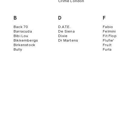
Crime London
B
D
F
Back 70
D.a.t.e.
Fabio
Barracuda
De Siena
Felmini
Bibi Lou
Dixie
Fit Flop
Bikkembergs
Dr Martens
Flufie'
Birkenstock
Fru.it
Bully
Furla