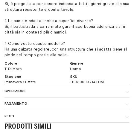
Sì, è progettata per essere indossata tutti i giorni grazie alla sua
struttura resistente e confortevole.
# La suola è adatta anche a superfici diverse?
Sì, il battistrada a carrarmato garantisce buona aderenza sia in
città sia in contesti più dinamici.
# Come veste questo modello?
Ha una calzata regolare, con una struttura che si adatta bene al
piede nel tempo grazie alla pelle.
Colore
Genere
T. Di Moro
Uomo
Stagione
SKU
Primavera / Estate
TB030003214.TDM
SPEDIZIONE
In Italia, la spedizione è gratuita per ordini superiori a € 160,00. I
PAGAMENTO
tempi di consegna sono di 1-3 giorni lavorativi. Per maggiori
dettagli sui costi di spedizione
clicca qui.
Per velocizzare e semplificare il più possibile il processo di
RESO
acquisto consigliamo il pagamento con carta di credito (è
Per spedizioni all'estero, ti invitiamo a visitare la sezione
estremamente sicuro e nessun dato della carta di credito verrà
PRODOTTI SIMILI
Procedura di reso o cambio misura facile e veloce, per maggiori
"
Spedizioni e consegne
" del nostro sito.
memorizzato sui nostri sistemi).
informazioni
clicca qui.