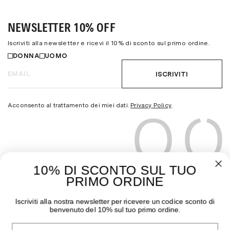
NEWSLETTER 10% OFF
Iscriviti alla newsletter e ricevi il 10% di sconto sul primo ordine.
DONNA
UOMO
ISCRIVITI
Acconsento al trattamento dei miei dati.
Privacy Policy
.
10% DI SCONTO SUL TUO
PRIMO ORDINE
THE MOODER
GUIDA ALL’ACQUISTO
Iscriviti alla nostra newsletter per ricevere un codice sconto di
benvenuto del 10% sul tuo primo ordine.
Chi siamo
Pagamenti
Nome
I negozi
Spedizioni