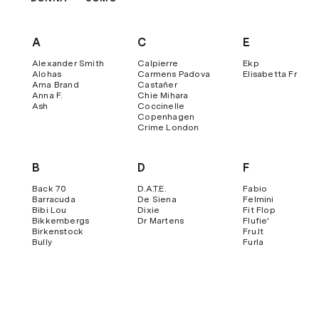
A
C
E
Alexander Smith
Calpierre
Ekp
Alohas
Carmens Padova
Elisabetta Franch
Ama Brand
Castañer
Anna F.
Chie Mihara
Ash
Coccinelle
Copenhagen
Crime London
B
D
F
Back 70
D.a.t.e.
Fabio
Barracuda
De Siena
Felmini
Bibi Lou
Dixie
Fit Flop
Bikkembergs
Dr Martens
Flufie'
Birkenstock
Fru.it
Bully
Furla