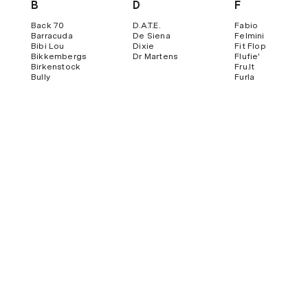
B
D
F
Back 70
D.a.t.e.
Fabio
Barracuda
De Siena
Felmini
Bibi Lou
Dixie
Fit Flop
Bikkembergs
Dr Martens
Flufie'
Birkenstock
Fru.it
Bully
Furla