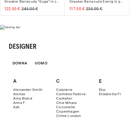
Sneaker Barracuda "Guga" in camoscio e velluto
Sneaker Barracuda Earvig in pelle stampata
122.50 €
245.00 €
117.50 €
235.00 €
DESIGNER
DONNA
UOMO
A
C
E
Alexander Smith
Calpierre
Ekp
Alohas
Carmens Padova
Elisabetta Franch
Ama Brand
Castañer
Anna F.
Chie Mihara
Ash
Coccinelle
Copenhagen
Crime London