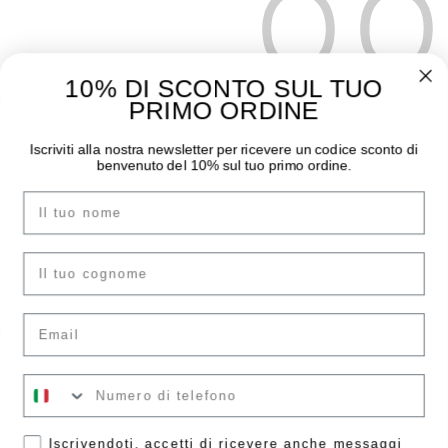
10% DI SCONTO SUL TUO
PRIMO ORDINE
THE MOODER
GUIDA ALL’ACQUISTO
Iscriviti alla nostra newsletter per ricevere un codice sconto di
benvenuto del 10% sul tuo primo ordine.
Chi siamo
Pagamenti
Nome
I negozi
Spedizioni
Contatti
Sostituzioni e Resi
Instagram
Guida Taglie
cognome
Facebook
F.A.Q.
Email
ACCOUNT
LEGAL AREA
Il tuo numero
Accedi
Condizioni di vendita
Crea account
Informazioni Legali
Accetta
Iscrivendoti, accetti di ricevere anche messaggi