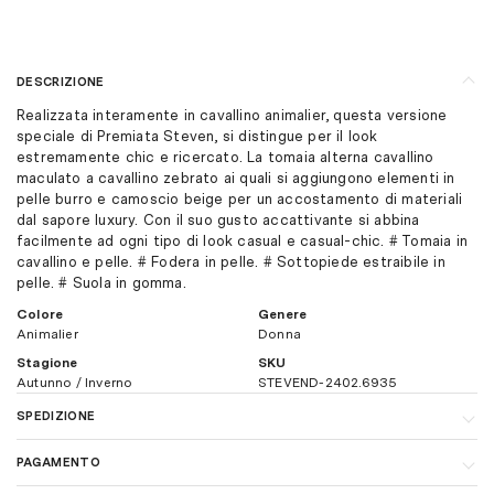
DESCRIZIONE
Realizzata interamente in cavallino animalier, questa versione
speciale di Premiata Steven, si distingue per il look
estremamente chic e ricercato. La tomaia alterna cavallino
maculato a cavallino zebrato ai quali si aggiungono elementi in
pelle burro e camoscio beige per un accostamento di materiali
dal sapore luxury. Con il suo gusto accattivante si abbina
facilmente ad ogni tipo di look casual e casual-chic. # Tomaia in
cavallino e pelle. # Fodera in pelle. # Sottopiede estraibile in
pelle. # Suola in gomma.
Colore
Genere
Animalier
Donna
Stagione
SKU
Autunno / Inverno
STEVEND-2402.6935
SPEDIZIONE
In Italia, la spedizione è gratuita per ordini superiori a € 160,00. I
PAGAMENTO
tempi di consegna sono di 1-3 giorni lavorativi. Per maggiori
dettagli sui costi di spedizione
clicca qui.