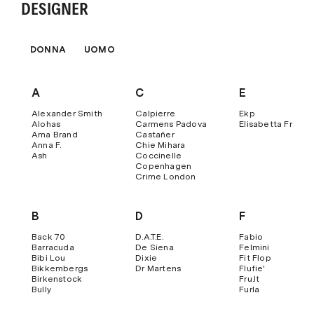
DESIGNER
DONNA
UOMO
A
C
E
Alexander Smith
Calpierre
Ekp
Alohas
Carmens Padova
Elisabetta Franch
Ama Brand
Castañer
Anna F.
Chie Mihara
Ash
Coccinelle
Copenhagen
Crime London
B
D
F
Back 70
D.a.t.e.
Fabio
Barracuda
De Siena
Felmini
Bibi Lou
Dixie
Fit Flop
Bikkembergs
Dr Martens
Flufie'
Birkenstock
Fru.it
Bully
Furla