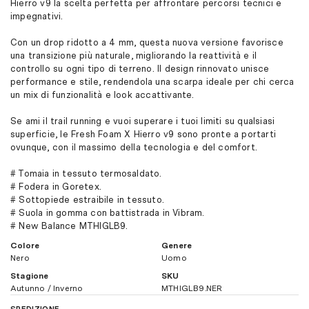
Hierro v9 la scelta perfetta per affrontare percorsi tecnici e
impegnativi.
Con un drop ridotto a 4 mm, questa nuova versione favorisce
una transizione più naturale, migliorando la reattività e il
controllo su ogni tipo di terreno. Il design rinnovato unisce
performance e stile, rendendola una scarpa ideale per chi cerca
un mix di funzionalità e look accattivante.
Se ami il trail running e vuoi superare i tuoi limiti su qualsiasi
superficie, le Fresh Foam X Hierro v9 sono pronte a portarti
ovunque, con il massimo della tecnologia e del comfort.
# Tomaia in tessuto termosaldato.
# Fodera in Goretex.
# Sottopiede estraibile in tessuto.
# Suola in gomma con battistrada in Vibram.
# New Balance MTHIGLB9.
Colore
Genere
Nero
Uomo
Stagione
SKU
Autunno / Inverno
MTHIGLB9.NER