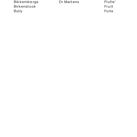
Bikkembergs
Dr Martens
Flufie'
Birkenstock
Fru.it
Bully
Furla