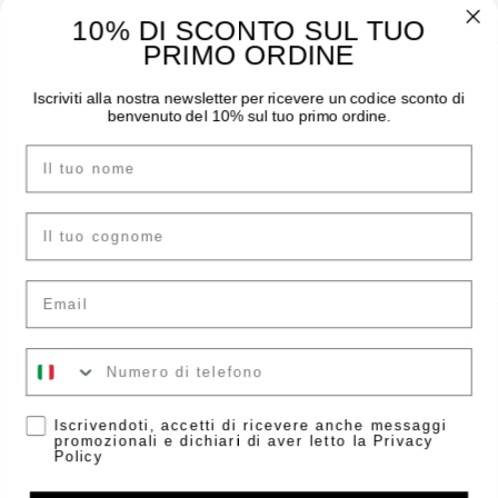
10% DI SCONTO SUL TUO
PRIMO ORDINE
THE MOODER
GUIDA ALL’ACQUISTO
Iscriviti alla nostra newsletter per ricevere un codice sconto di
benvenuto del 10% sul tuo primo ordine.
Chi siamo
Pagamenti
Nome
I negozi
Spedizioni
Contatti
Sostituzioni e Resi
Instagram
Guida Taglie
cognome
Facebook
F.A.Q.
Email
ACCOUNT
LEGAL AREA
Il tuo numero
Accedi
Condizioni di vendita
Crea account
Informazioni Legali
Accetta
Iscrivendoti, accetti di ricevere anche messaggi
promozionali e dichiari di aver letto la Privacy
Privacy Policy
Policy
Gestisci consensi