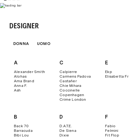
DESIGNER
DONNA
UOMO
A
C
E
Alexander Smith
Calpierre
Ekp
Alohas
Carmens Padova
Elisabetta Franch
Ama Brand
Castañer
Anna F.
Chie Mihara
Ash
Coccinelle
Copenhagen
Crime London
B
D
F
Back 70
D.a.t.e.
Fabio
Barracuda
De Siena
Felmini
Bibi Lou
Dixie
Fit Flop