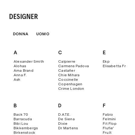
DESIGNER
DONNA
UOMO
A
C
E
Alexander Smith
Calpierre
Ekp
Alohas
Carmens Padova
Elisabetta Franch
Ama Brand
Castañer
Anna F.
Chie Mihara
Ash
Coccinelle
Copenhagen
Crime London
B
D
F
Back 70
D.a.t.e.
Fabio
Barracuda
De Siena
Felmini
Bibi Lou
Dixie
Fit Flop
Bikkembergs
Dr Martens
Flufie'
Birkenstock
Fru.it