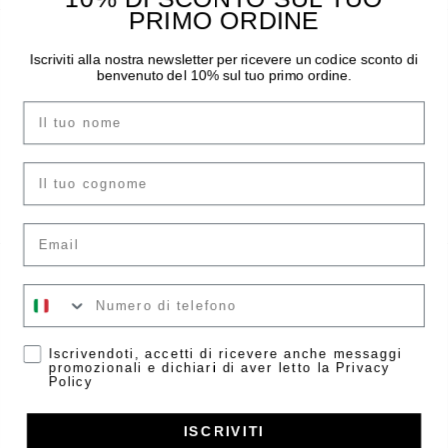
PRIMO ORDINE
THE MOODER
GUIDA ALL’ACQUISTO
Iscriviti alla nostra newsletter per ricevere un codice sconto di
benvenuto del 10% sul tuo primo ordine.
Chi siamo
Pagamenti
Nome
I negozi
Spedizioni
Contatti
Sostituzioni e Resi
Instagram
Guida Taglie
cognome
Facebook
F.A.Q.
Email
ACCOUNT
LEGAL AREA
Il tuo numero
Accedi
Condizioni di vendita
Crea account
Informazioni Legali
Accetta
Iscrivendoti, accetti di ricevere anche messaggi
promozionali e dichiari di aver letto la Privacy
Privacy Policy
Policy
Gestisci consensi
ISCRIVITI